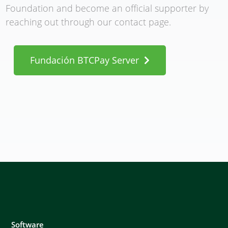
Foundation and become an official supporter by
reaching out through our contact page.
Fundación BTCPay Server
Software