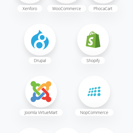
Xenforo
WooCommerce
PhocaCart
Drupal
Shopify
Joomla VirtueMart
NopCommerce