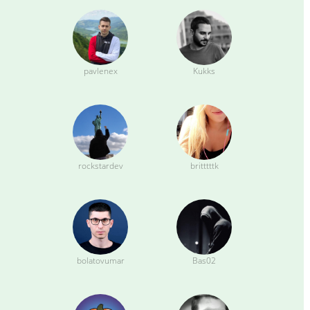
pavlenex
Kukks
rockstardev
britttttk
bolatovumar
Bas02