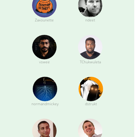
Zaxounette
ndeet
vswee
TChukwuleta
normandmickey
dstrukt