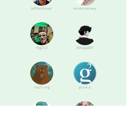
JeffVandrewJr
woutersamaey
thgO-O
Abhijay007
mp21-org
gruve-p
sipsorcery
apotdevin